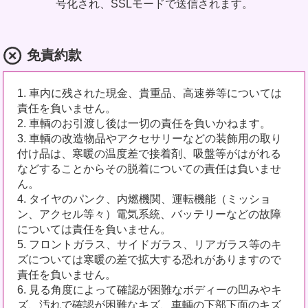
号化され、SSLモードで送信されます。
免責約款
1. 車内に残された現金、貴重品、高速券等については
責任を負いません。
2. 車輌のお引渡し後は一切の責任を負いかねます。
3. 車輌の改造物品やアクセサリーなどの装飾用の取り
付け品は、寒暖の温度差で接着剤、吸盤等がはがれる
などすることからその脱着についての責任は負いませ
ん。
4. タイヤのパンク、内燃機関、運転機能（ミッショ
ン、アクセル等々）電気系統、バッテリーなどの故障
については責任を負いません。
5. フロントガラス、サイドガラス、リアガラス等のキ
ズについては寒暖の差で拡大する恐れがありますので
責任を負いません。
6. 見る角度によって確認が困難なボディーの凹みやキ
ズ、汚れで確認が困難なキズ、車輌の下部下面のキズ