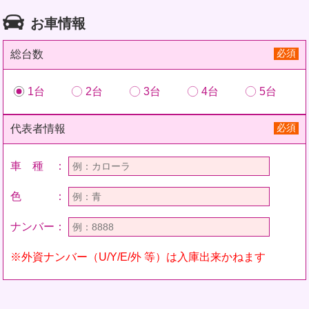
お車情報
必須
総台数
1台
2台
3台
4台
5台
必須
代表者情報
車 種 ：
色 ：
ナンバー：
※外資ナンバー（U/Y/E/外 等）は入庫出来かねます