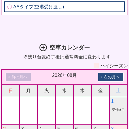
AAタイプ(空港受け渡し)
空車カレンダー
※残り台数終了後は通常料金に変わります
ハイシーズン
2026年08月
日
月
火
水
木
金
土
1
受付終了
2
3
4
5
6
7
8