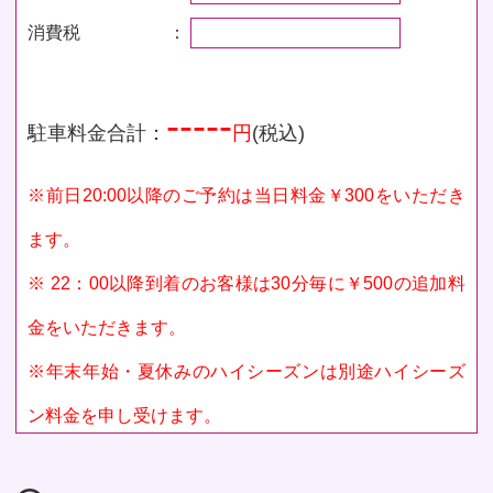
消費税 ：
-----
駐車料金合計：
円
(税込)
※前日20:00以降のご予約は当日料金￥300をいただき
ます。
※ 22：00以降到着のお客様は30分毎に￥500の追加料
金をいただきます。
※年末年始・夏休みのハイシーズンは別途ハイシーズ
ン料金を申し受けます。