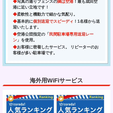
写真の通りフェンスの
隣は空港
！最も成田空
港に近い立地です！
柔軟性と機動力で細かな気配り。
基本的に
個別送迎でスピーディ
！1名様から送
迎いたします。
空港公団指定の「
民間駐車場専用送迎レー
ン
」を使用。
お客様に密着したサービス。 リピーターのお
客様が多い駐車場です。
海外用WiFiサービス