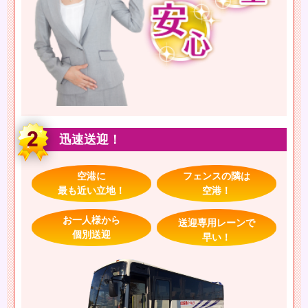
迅速送迎！
空港に
フェンスの隣は
最も近い立地！
空港！
お一人様から
送迎専用レーンで
個別送迎
早い！