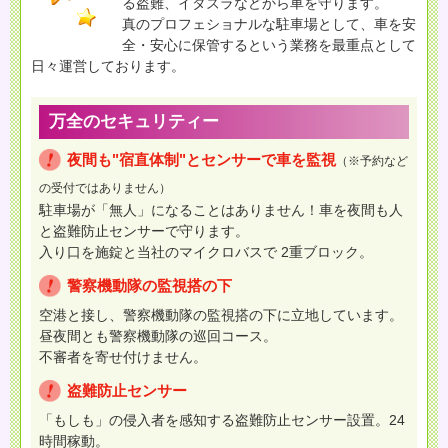
る盗難、イタズラなどから車を守ります。
真のプロフェショナルな駐車場として、車を安
全・安心に保管するという業務を最重点として
日々運営しております。
万全のセキュリティー
夜間も"宿直体制"とセンサーで車を監視
（※予約など
の受付ではありません）
駐車場が「無人」になることはありません！車を夜間も人
と盗難防止センサーで守ります。
入り口を施錠と当社のマイクロバスで 2重ブロック。
警察機動隊の監視搭の下
空港と接し、警察機動隊の監視搭の下に立地しています。
昼夜間とも警察機動隊の巡回コース。
不審者を寄せ付けません。
盗難防止センサー
「もしも」の侵入者を感知する盗難防止センサー設置。24
時間稼動。