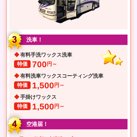
洗車！
有料手洗ワックス洗車
700
特価
円～
有料洗車ワックスコーティング洗車
1,500
特価
円～
手掛けワックス
1,500
特価
円～
空港届！